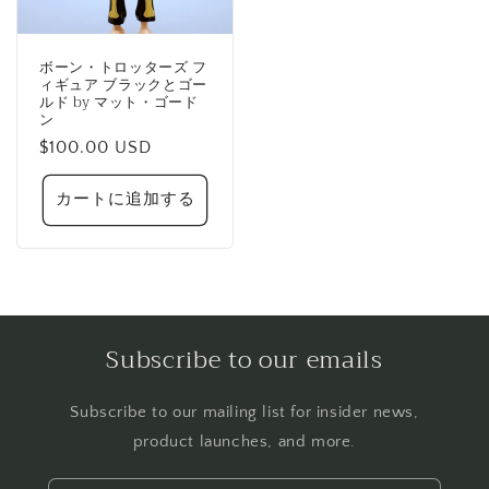
ボーン・トロッターズ フ
ィギュア ブラックとゴー
ルド by マット・ゴード
ン
通
$100.00 USD
常
価
カートに追加する
格
Subscribe to our emails
Subscribe to our mailing list for insider news,
product launches, and more.