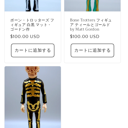
ボーン・トロッターズ フ
Bone Trotters フィギュ
ィギュア 白黒 マット・
ア ティールとゴールド
ゴードン作
by Matt Gordon
通
$100.00 USD
通
$100.00 USD
常
常
価
価
カートに追加する
カートに追加する
格
格