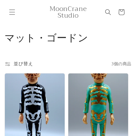
コンテ
カ
MoonCrane
ンツに
ー
進む
Studio
ト
コ
マット・ゴードン
レ
ク
並び替え
3個の商品
シ
ョ
ン
: